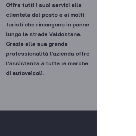
Offre tutti i suoi servizi alla
clientela del posto e ai molti
turisti che rimangono in panne
lungo le strade Valdostane.
Grazie alla sua grande
professionalità l'azienda offre
l'assistenza a tutte le marche
di autoveicoli.