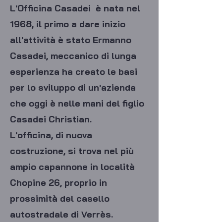
L'Officina Casadei è nata nel
1968, il primo a dare inizio
all'attività è stato Ermanno
Casadei, meccanico di lunga
esperienza ha creato le basi
per lo sviluppo di un'azienda
che oggi è nelle mani del figlio
Casadei Christian.
L'officina, di nuova
costruzione, si trova nel più
ampio capannone in località
Chopine 26, proprio in
prossimità del casello
autostradale di Verrès.