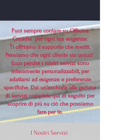
Puoi sempre contare su Officina
Casadei per ogni tua esigenza:
Ti offriamo il supporto che meriti.
Pensiamo che ogni cliente sia unico!
Ecco perché i nostri servizi sono
interamente personalizzabili, per
adattarsi ad esigenze e preferenze
specifiche. Dai un'occhiata alla gamma
di servizi completa qui di seguito per
scoprire di più su ciò che possiamo
fare per te.
I Nostri Servizi