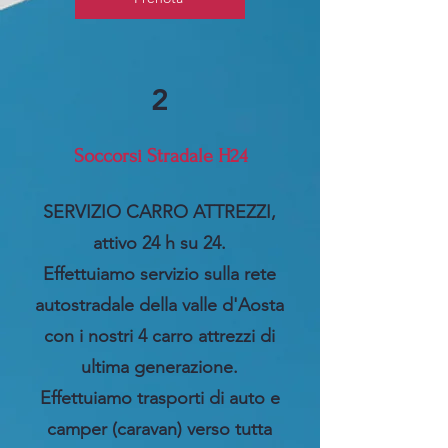
2
Soccorsi Stradale H24
SERVIZIO CARRO ATTREZZI,
attivo 24 h su 24.
Effettuiamo servizio sulla rete
autostradale della valle d'Aosta
con i nostri 4 carro attrezzi di
ultima generazione.
Effettuiamo trasporti di auto e
camper (caravan) verso tutta